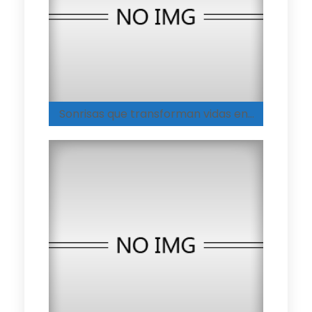
Sonrisas que transforman vidas en el Hogar Integral de Medellín