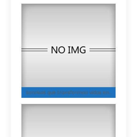
Sonrisas que transforman vidas en el Hogar Integral de Medellín