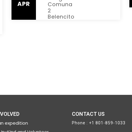
E
APR
Comuna
2
Belencito
NVOLVED
CONTACT US
n expedition
Phone : +1 801-859-1033
In-Kind and Volunteer