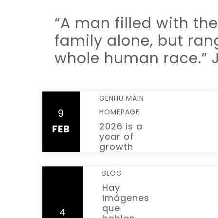
“A man filled with the
family alone, but ran
whole human race.” J.
GENHU MAIN
9
HOMEPAGE
READ MORE
2026 is a
FEB
year of
growth
BLOG
Hay
imágenes
que
4