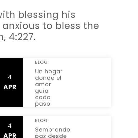
with blessing his
 anxious to bless the
, 4:227.
BLOG
Un hogar
4
donde el
READ MORE
amor
APR
guía
cada
paso
BLOG
4
READ
Sembrando
APR
paz desde
MORE