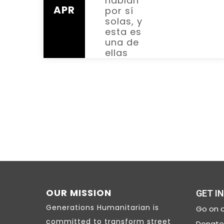
hablan
READ MOR
APR
por sí
solas, y
esta es
una de
ellas
OUR MISSION
GET I
Generations Humanitarian is
Go on a
committed to transform street
Donate 