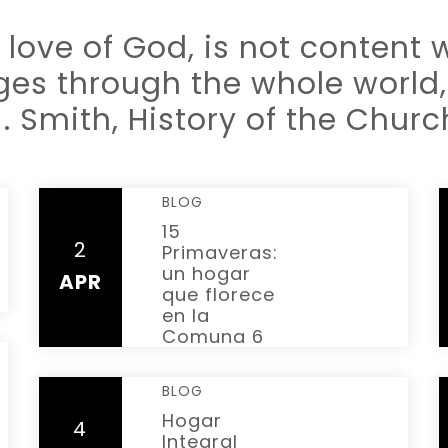
 love of God, is not content 
ges through the whole world,
 Smith, History of the Church
BLOG
15
2
Primaveras:
READ
un hogar
APR
MORE
que florece
en la
Comuna 6
BLOG
Hogar
4
Integral
READ MORE