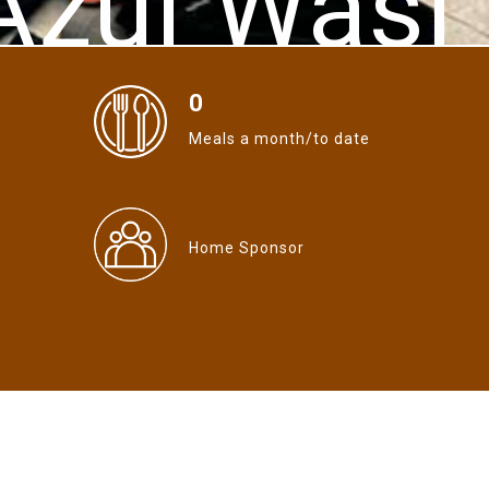
Azul Wasi
0
Meals a month/to date
Home Sponsor