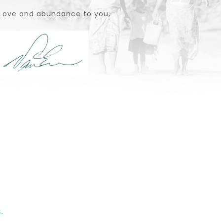
Love and abundance to you,
s.