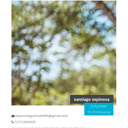
santiago espinosa
Volunteer
15 Primaveras
espinosaguarinjafeth@gmail.com
573153604430