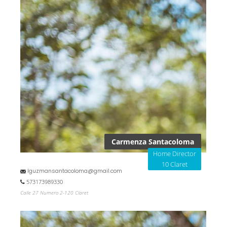
Carmenza Santacoloma
Home Director
10 Claret
lguzmansantacoloma@gmail.com
573173989330
Calle 27 Numero 2-120 Claret