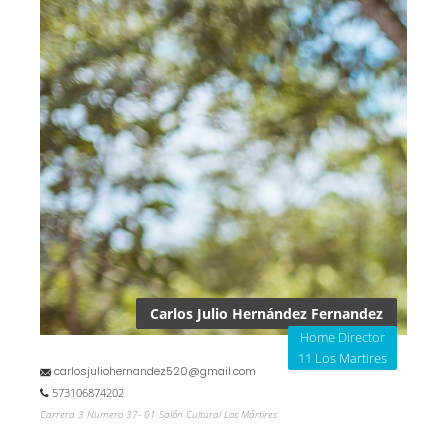
Carlos Julio Hernández Fernandez
Home Director
11 Los Martires
carlosjuliohernandez520@gmail.com
573106874202
Carrera 3 Numero 37- 01 Salón Cultural Los Mártires