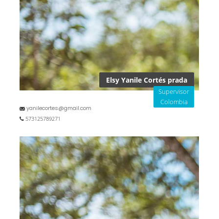
Elsy Yanile Cortés prada
Supervisor
Colombia
yanilecortes@gmail.com
573125789271