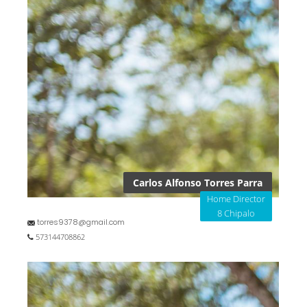
Carlos Alfonso Torres Parra
Home Director
8 Chipalo
torres9378@gmail.com
573144708862