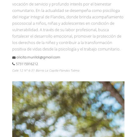
vocación de servicio y profundo interés por el bienestar
comunitario. En la actualidad se desempeña como psicóloga
del Hogar Integral de Flandes, donde brinda acompañamiento
psicosocial a niños, niñas y adolescentes en condición de
vulnerabilidad. A través de su labor profesional, busca
fortalecer el desarrollo emocional, promover la protección de
los derechos de la niñez y contribuir a la transformación
positiva de vidas desde la psicología y el trabajo comunitario.
alicita.murillo1@gmail.com
573115916212
Calle 12 N° 6-31 Barrio La Capilla-Flandes Tolima