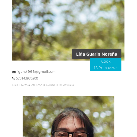
Lida Guarin Noreña
Cook
15 Primaveras
liguno1966@gmail.com
573143976200
CALLE 67#24-20 CASA 8 TRIUNFO DE AMBALA