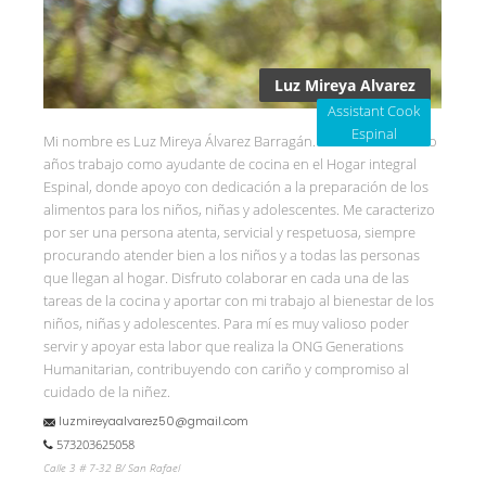
Luz Mireya Alvarez
Assistant Cook
Espinal
Mi nombre es Luz Mireya Álvarez Barragán. Desde hace cuatro
años trabajo como ayudante de cocina en el Hogar integral
Espinal, donde apoyo con dedicación a la preparación de los
alimentos para los niños, niñas y adolescentes. Me caracterizo
por ser una persona atenta, servicial y respetuosa, siempre
procurando atender bien a los niños y a todas las personas
que llegan al hogar. Disfruto colaborar en cada una de las
tareas de la cocina y aportar con mi trabajo al bienestar de los
niños, niñas y adolescentes. Para mí es muy valioso poder
servir y apoyar esta labor que realiza la ONG Generations
Humanitarian, contribuyendo con cariño y compromiso al
cuidado de la niñez.
luzmireyaalvarez50@gmail.com
573203625058
Calle 3 # 7-32 B/ San Rafael