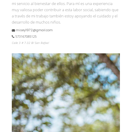
mi servicio al bienestar de ellos. Para mí es una experiencia
muy valiosa poder contribuir a esta labor social, sabiendo que
a través de mi trabajo también estoy apoyando el cuidado y el
desarrollo de muchos niños.
misey1972@gmail.com
573167085125
Calle 3 # 7-32 B/ San Rafael