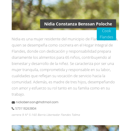
Nidia Constanza Benssan Poloche
Cook
Flandes
Nidia es una mujer residente del municipio de Flandes, Tolima,
quien se desempeña como cocinera en el Hogar Integral de
Flandes, donde con dedicación y responsabilidad prepara
diariamente los alimentos para 65 niños, contribuyendo al
bienestar y desarrollo de la niñez. Se caracteriza por ser una
mujer tranquila, comprometida y responsable en su labor,
cualidades que reflejan su vocación de servicio hacia la
comunidad. Además, es madre de tres hijos, desempeñando
con amor y esfuerzo su rol tanto en su familia como en su
trabajo.
nidiabensan@hotmail.com
573118263804
carrera 9 N° 5-160 Barrio Libertador Flandes Tolima