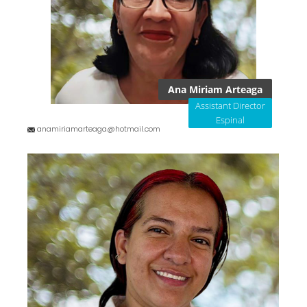
Ana Miriam Arteaga
Assistant Director
Espinal
anamiriamarteaga@hotmail.com