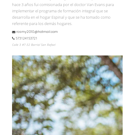
hace 3 años fui comisionada por el doctor Van Evans para
implementar el programa de formación integral que se
desarrolla en el hogar Espinal y que se ha tomado como
referente para los demás hogares.
rosmy2010@hotmail.com
573124153721
Calle 3 #7-32 Barrio/ San Rafael