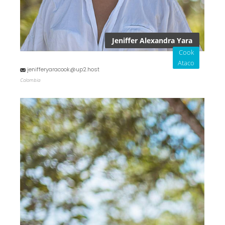
Jeniffer Alexandra Yara
Cook
Ataco
jenifferyaracook@up2.host
Colombia