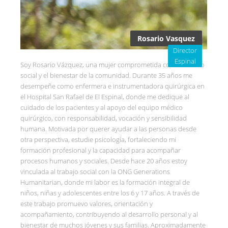
Rosario Vasquez
Director
Espinal
Soy Rosario Vázquez, una mujer comprometida con el servicio
social y el bienestar de la comunidad. Durante 35 años me
desempeñe como enfermera e instrumentadora quirúrgica en
el Hospital San Rafael de El Espinal, donde me dedique al
cuidado de los pacientes y al apoyo del equipo médico
quirúrgico, con responsabilidad, vocación y sensibilidad
humana. Motivada por querer ayudar a las personas desde
otra perspectiva, estudie psicología, fortaleciendo mi
formación profesional y la capacidad para acompañar
procesos humanos y sociales. Desde hace 20 años estoy
vinculada al trabajo social con la ONG Generations
Humanitarian, donde mi labor es la formación integral de
niños, niñas y adolescentes entre los 6 y 17 años. A través de
este trabajo promuevo valores, orientación y
acompañamiento, contribuyendo al desarrollo personal y al
bienestar de muchos jóvenes y sus familias. Aproximadamente