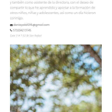
y también como asistente de la directora, con el deseo de
compartir lo que he aprendido y aportar a la formación de
otros niños, niñas y adolescentes, así como un día hicieron
conmigo.
daniayala1016@gmail.com
573204213145
Calle 3 # 7-32 B/ San Rafael