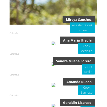
Mireya Sanchez
Assistant Cook
Espinal
Colombia
Ana Maria Urzola
Cook
Medellin
Colombia
Sandra Milena Forero
Cook
Jardin
Colombia
Amanda Rueda
Cook
San Jose
Colombia
Geraldin Lizaraso