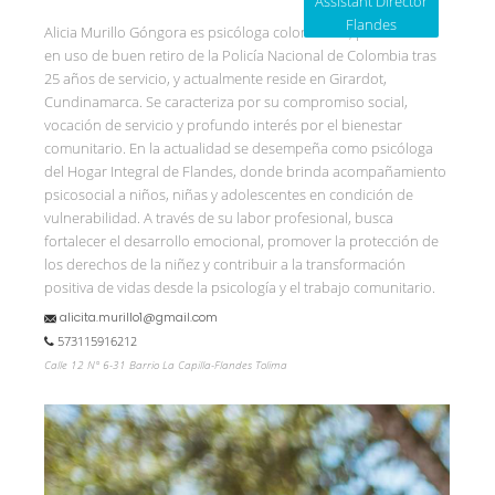
Assistant Director
Flandes
Alicia Murillo Góngora es psicóloga colombiana, pensionada
en uso de buen retiro de la Policía Nacional de Colombia tras
25 años de servicio, y actualmente reside en Girardot,
Cundinamarca. Se caracteriza por su compromiso social,
vocación de servicio y profundo interés por el bienestar
comunitario. En la actualidad se desempeña como psicóloga
del Hogar Integral de Flandes, donde brinda acompañamiento
psicosocial a niños, niñas y adolescentes en condición de
vulnerabilidad. A través de su labor profesional, busca
fortalecer el desarrollo emocional, promover la protección de
los derechos de la niñez y contribuir a la transformación
positiva de vidas desde la psicología y el trabajo comunitario.
alicita.murillo1@gmail.com
573115916212
Calle 12 N° 6-31 Barrio La Capilla-Flandes Tolima