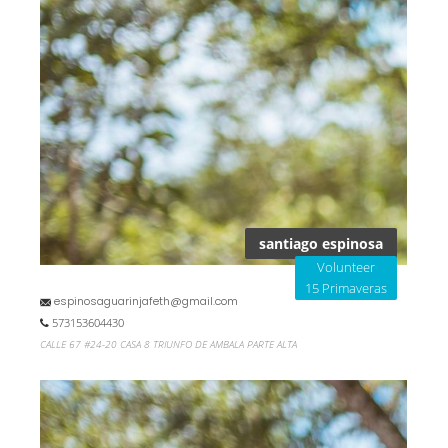
santiago espinosa
Volunteer
15 Primaveras
espinosaguarinjafeth@gmail.com
573153604430
CALLE 67 #24-20 CASA 8 TRIUNFO DE AMBALA PARTE ALTA