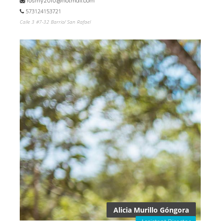
rosmy2010@hotmail.com
573124153721
Calle 3 #7-32 Barrio/ San Rafael
Alicia Murillo Góngora