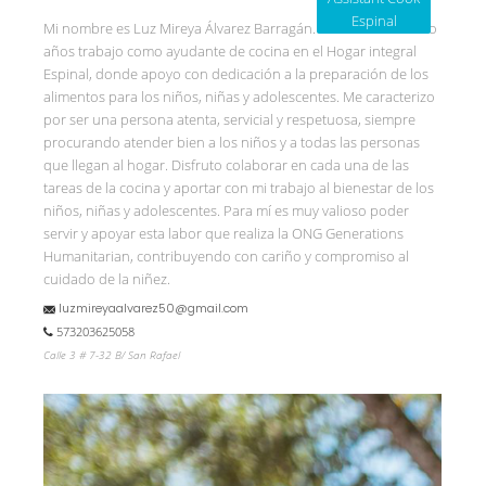
Espinal
Mi nombre es Luz Mireya Álvarez Barragán. Desde hace cuatro
años trabajo como ayudante de cocina en el Hogar integral
Espinal, donde apoyo con dedicación a la preparación de los
alimentos para los niños, niñas y adolescentes. Me caracterizo
por ser una persona atenta, servicial y respetuosa, siempre
procurando atender bien a los niños y a todas las personas
que llegan al hogar. Disfruto colaborar en cada una de las
tareas de la cocina y aportar con mi trabajo al bienestar de los
niños, niñas y adolescentes. Para mí es muy valioso poder
servir y apoyar esta labor que realiza la ONG Generations
Humanitarian, contribuyendo con cariño y compromiso al
cuidado de la niñez.
luzmireyaalvarez50@gmail.com
573203625058
Calle 3 # 7-32 B/ San Rafael