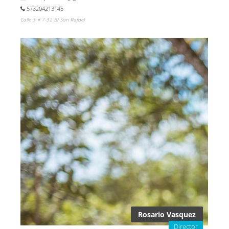
573204213145
Calle 3 # 7-32 B/ San Rafael
Rosario Vasquez
Director