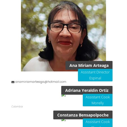
Ana Miriam Arteaga
Assistant Director
Espinal
anamiriamarteaga@hotmail.com
Adriana Yeraldin Ortiz
Assistant Cook
Morelly
Colombia
Constanza Bensapolpoche
Assistant Cook