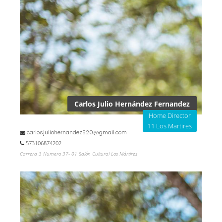
Carlos Julio Hernández Fernandez
Home Director
11 Los Martires
carlosjuliohernandez520@gmail.com
573106874202
Carrera 3 Numero 37- 01 Salón Cultural Los Mártires