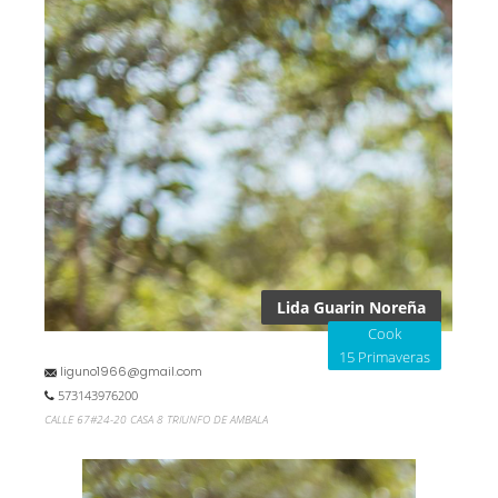
Lida Guarin Noreña
Cook
15 Primaveras
liguno1966@gmail.com
573143976200
CALLE 67#24-20 CASA 8 TRIUNFO DE AMBALA