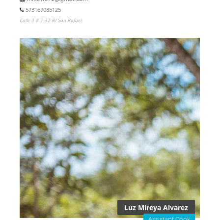
573167085125
Calle 3 # 7-32 B/ San Rafael
Luz Mireya Alvarez
Assistant Cook