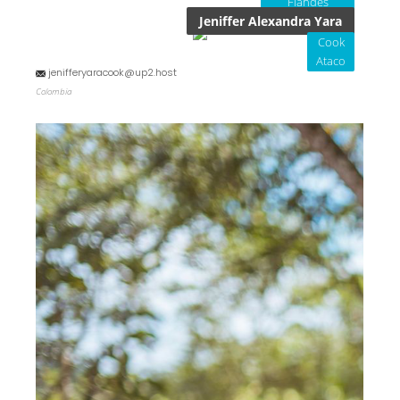
Flandes
Jeniffer Alexandra Yara
Cook
Ataco
jenifferyaracook@up2.host
Colombia