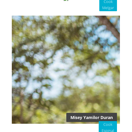
Cook
Melgar
Misey Yamilor Duran
Cook
Espinal