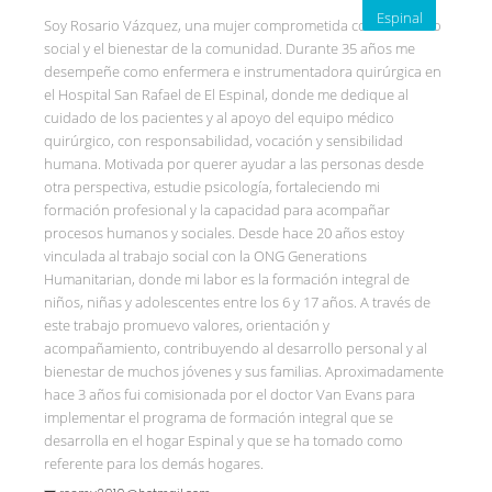
Espinal
Soy Rosario Vázquez, una mujer comprometida con el servicio
social y el bienestar de la comunidad. Durante 35 años me
desempeñe como enfermera e instrumentadora quirúrgica en
el Hospital San Rafael de El Espinal, donde me dedique al
cuidado de los pacientes y al apoyo del equipo médico
quirúrgico, con responsabilidad, vocación y sensibilidad
humana. Motivada por querer ayudar a las personas desde
otra perspectiva, estudie psicología, fortaleciendo mi
formación profesional y la capacidad para acompañar
procesos humanos y sociales. Desde hace 20 años estoy
vinculada al trabajo social con la ONG Generations
Humanitarian, donde mi labor es la formación integral de
niños, niñas y adolescentes entre los 6 y 17 años. A través de
este trabajo promuevo valores, orientación y
acompañamiento, contribuyendo al desarrollo personal y al
bienestar de muchos jóvenes y sus familias. Aproximadamente
hace 3 años fui comisionada por el doctor Van Evans para
implementar el programa de formación integral que se
desarrolla en el hogar Espinal y que se ha tomado como
referente para los demás hogares.