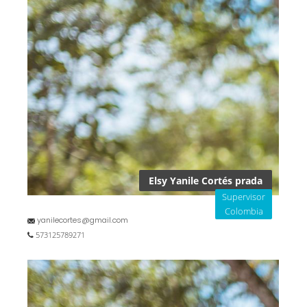
Elsy Yanile Cortés prada
Supervisor
Colombia
yanilecortes@gmail.com
573125789271