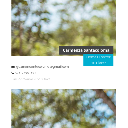
Carmenza Santacoloma
Home Director
10 Claret
lguzmansantacoloma@gmail.com
573173989330
Calle 27 Numero 2-120 Claret