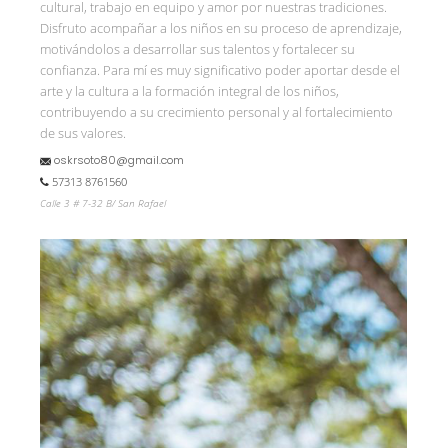
cultural, trabajo en equipo y amor por nuestras tradiciones.
Disfruto acompañar a los niños en su proceso de aprendizaje,
motivándolos a desarrollar sus talentos y fortalecer su
confianza. Para mí es muy significativo poder aportar desde el
arte y la cultura a la formación integral de los niños,
contribuyendo a su crecimiento personal y al fortalecimiento
de sus valores.
oskrsoto80@gmail.com
57313 8761560
Calle 3 # 7-32 B/ San Rafael