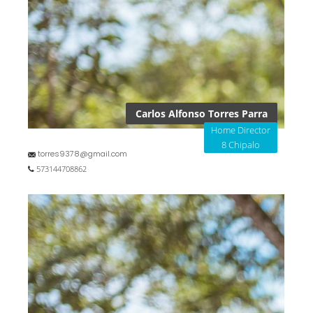
Carlos Alfonso Torres Parra
Home Director
8 Chipalo
torres9378@gmail.com
573144708862