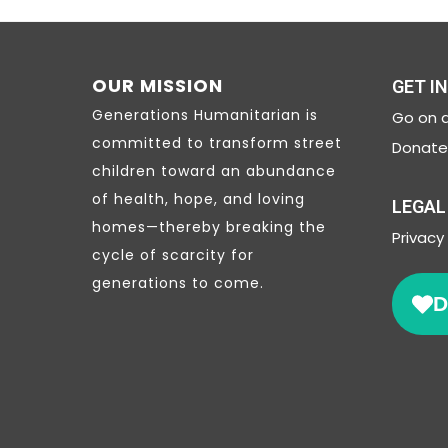
OUR MISSION
GET I
Generations Humanitarian is
Go on a
committed to transform street
Donate 
children toward an abundance
of health, hope, and loving
LEGAL
homes—thereby breaking the
Privacy
cycle of scarcity for
generations to come.