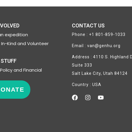
NVOLVED
CONTACT US
n expedition
Phone : +1 801-859-1033
In-Kind and Volunteer
Email : van@genhu.org
Address : 4110 S. Highland D
 STUFF
Suite 333
Policy and Financial
Salt Lake City, Utah 84124
Country : USA
DONATE