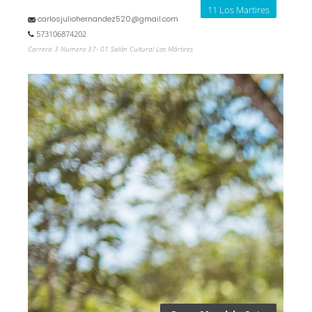
11 Los Martires
carlosjuliohernandez520@gmail.com
573106874202
Carrera 3 Numero 37- 01 Salón Cultural Los Mártires