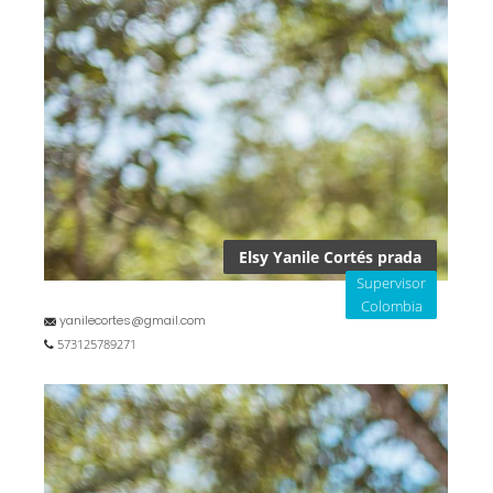
Elsy Yanile Cortés prada
Supervisor
Colombia
yanilecortes@gmail.com
573125789271