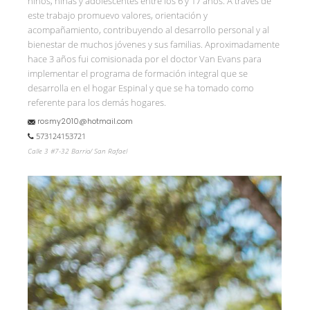
niños, niñas y adolescentes entre los 6 y 17 años. A través de
este trabajo promuevo valores, orientación y
acompañamiento, contribuyendo al desarrollo personal y al
bienestar de muchos jóvenes y sus familias. Aproximadamente
hace 3 años fui comisionada por el doctor Van Evans para
implementar el programa de formación integral que se
desarrolla en el hogar Espinal y que se ha tomado como
referente para los demás hogares.
rosmy2010@hotmail.com
573124153721
Calle 3 #7-32 Barrio/ San Rafael