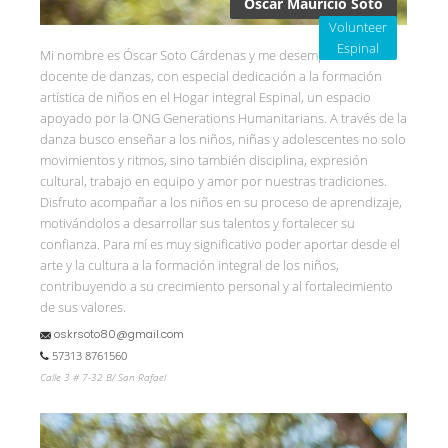
Oscar Mauricio Soto
Volunteer
Espinal
Mi nombre es Óscar Soto Cárdenas y me desempeño como
docente de danzas, con especial dedicación a la formación
artística de niños en el Hogar integral Espinal, un espacio
apoyado por la ONG Generations Humanitarians. A través de la
danza busco enseñar a los niños, niñas y adolescentes no solo
movimientos y ritmos, sino también disciplina, expresión
cultural, trabajo en equipo y amor por nuestras tradiciones.
Disfruto acompañar a los niños en su proceso de aprendizaje,
motivándolos a desarrollar sus talentos y fortalecer su
confianza. Para mí es muy significativo poder aportar desde el
arte y la cultura a la formación integral de los niños,
contribuyendo a su crecimiento personal y al fortalecimiento
de sus valores.
oskrsoto80@gmail.com
57313 8761560
Calle 3 # 7-32 B/ San Rafael