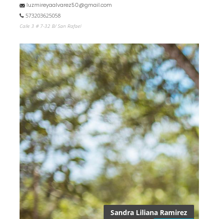
luzmireyaalvarez50@gmail.com
573203625058
Calle 3 # 7-32 B/ San Rafael
Sandra Liliana Ramirez