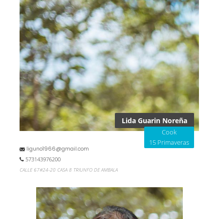
Lida Guarin Noreña
Cook
15 Primaveras
liguno1966@gmail.com
573143976200
CALLE 67#24-20 CASA 8 TRIUNFO DE AMBALA