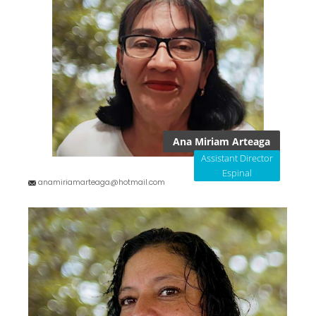
Ana Miriam Arteaga
Assistant Director
Espinal
anamiriamarteaga@hotmail.com