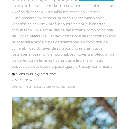
en uso de buen retiro de la Policía Nacional de Colombia tras
25 años de servicio, y actualmente reside en Girardot,
Cundinamarca. Se caracteriza por su compromiso social,
vocación de servicio y profundo interés por el bienestar
comunitario. En la actualidad se desempeña como psicóloga
del Hogar Integral de Flandes, donde brinda acompañamiento
psicosocial a niños, niñas y adolescentes en condición de
vulnerabilidad. A través de su labor profesional, busca
fortalecer el desarrollo emocional, promover la protección de
los derechos de la niñez y contribuir a la transformación
positiva de vidas desde la psicología y el trabajo comunitario.
alicita.murillo1@gmail.com
573115916212
Calle 12 N° 6-31 Barrio La Capilla-Flandes Tolima