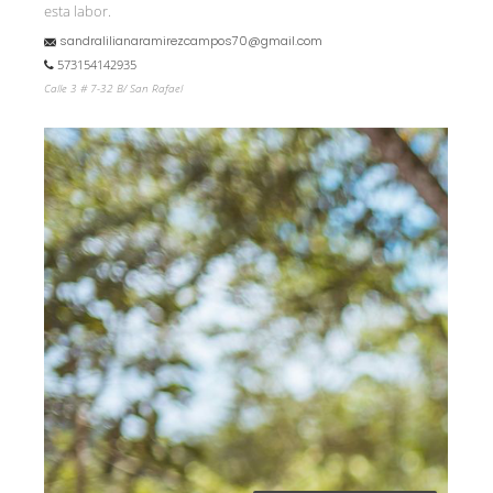
esta labor.
sandralilianaramirezcampos70@gmail.com
573154142935
Calle 3 # 7-32 B/ San Rafael