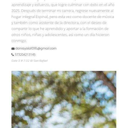
aprendizaje y esfuerzo, que logre culminar con éxito en el año
2025. Después de terminar mi carrera, regrese nuevamente al
hogar integral Espinal, pero esta vez como docente de música
y también como asistente de la directora, con el deseo de
compartir lo que he aprendido y aportar a la formación de
otros niños, niñas y adolescentes, así como un día hicieron
conmigo.
daniayala1016@gmail.com
573204213145
Calle 3 # 7-32 B/ San Rafael