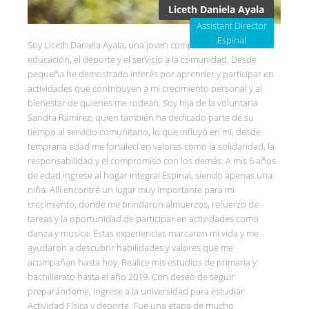
Liceth Daniela Ayala
Assistant Director
Espinal
Soy Liceth Daniela Ayala, una joven comprometida con la
educación, el deporte y el servicio a la comunidad. Desde
pequeña he demostrado interés por aprender y participar en
actividades que contribuyen a mi crecimiento personal y al
bienestar de quienes me rodean. Soy hija de la voluntaria
Sandra Ramírez, quien también ha dedicado parte de su
tiempo al servicio comunitario, lo que influyó en mi, desde
temprana edad me fortalecí en valores como la solidaridad, la
responsabilidad y el compromiso con los demás. A mis 6 años
de edad ingrese al hogar integral Espinal, siendo apenas una
niña. Allí encontré un lugar muy importante para mi
crecimiento, donde me brindaron almuerzos, refuerzo de
tareas y la oportunidad de participar en actividades como
danza y musica. Estas experiencias marcaron mi vida y me
ayudaron a descubrir habilidades y valores que me
acompañan hasta hoy. Realice mis estudios de primaria y
bachillerato hasta el año 2019. Con deseo de seguir
preparándome, ingrese a la universidad para estudiar
Actividad Física y deporte. Fue una etapa de mucho