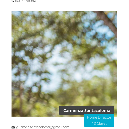
573144708862
Carmenza Santacoloma
Home Director
10 Claret
lguzmansantacoloma@gmail.com