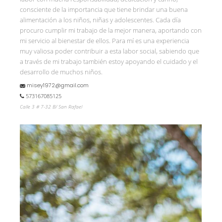
consciente de la importancia que tiene brindar una buena
alimentación a los niños, niñas y adolescentes. Cada día
procuro cumplir mi trabajo de la mejor manera, aportando con
mi servicio al bienestar de ellos. Para mí es una experiencia
muy valiosa poder contribuir a esta labor social, sabiendo que
a través de mi trabajo también estoy apoyando el cuidado y el
desarrollo de muchos niños.
misey1972@gmail.com
573167085125
Calle 3 # 7-32 B/ San Rafael