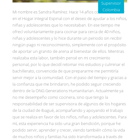
Supervisor
Colombia
Mi nombre es Sandra Ramírez. Hace 14 años comencé a servir
en el Hogar integral Espinal con el deseo de ayudar a los niños,
niñas y adolescentes que lo necesitaban. En ese tiempo me
ofrecí voluntariamente para cocinar para cerca de 40 niños,
niñas y adolescentes y lo hice durante un periodo sin recibir
ningún pago ni reconocimiento, simplemente con el propósito
de aportar un granito de arena al bienestar de ellos. Mientras
realizaba esta labor, también pensé en mi crecimiento
personal, por lo que decidí retomar mis estudios y culminar el
bachillerato, convencida de que prepararme me permitiría
servir mejor a la comunidad. Con el paso del tiempo y gracias a
la confianza que me brindaron, he podido seguir creciendo
dentro de la ONG Generations Humanitarian. Actualmente ya
no me desempeño como cocinera, sino que tengo la
responsabilidad de ser supervisora de algunos de los hogares
de la ciudad de Ibagué, acompañando y apoyando el trabajo
que se realiza en favor de los niños, niñas y adolescentes. Para
mí, esta experiencia ha sido una gran bendición, porque he
podido servir, aprender y crecer, viendo también cómo la vida
de muchos niños y familias ha sido transformada a través de