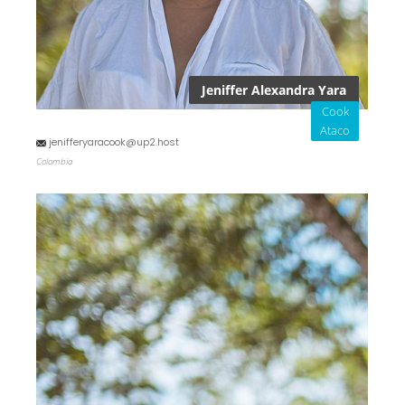
Jeniffer Alexandra Yara
Cook
Ataco
jenifferyaracook@up2.host
Colombia