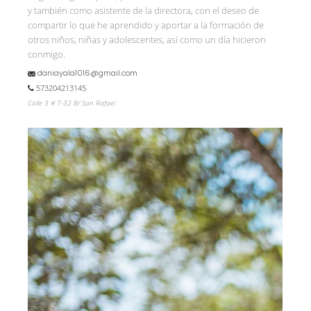
y también como asistente de la directora, con el deseo de
compartir lo que he aprendido y aportar a la formación de
otros niños, niñas y adolescentes, así como un día hicieron
conmigo.
daniayala1016@gmail.com
573204213145
Calle 3 # 7-32 B/ San Rafael