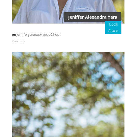
Jeniffer Alexandra Yara
Cook
Ataco
jenifferyaracook@up2.host
Colombia