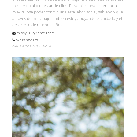
mi servicio al bienestar de ellos. Para mí es una experiencia
muy valiosa poder contribuir a esta labor social, sabiendo que
a través de mi trabajo también estoy apoyando el cuidado y el
desarrollo de muchos niños.
misey1972@gmail.com
573167085125
Calle 3 # 7-32 B/ San Rafael