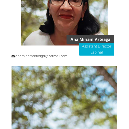
Ana Miriam Arteaga
Assistant Director
Espinal
anamiriamarteaga@hotmail.com