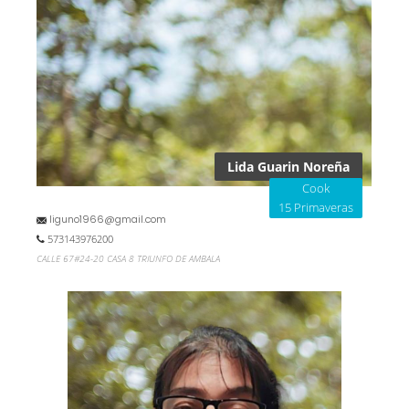
Lida Guarin Noreña
Cook
15 Primaveras
liguno1966@gmail.com
573143976200
CALLE 67#24-20 CASA 8 TRIUNFO DE AMBALA