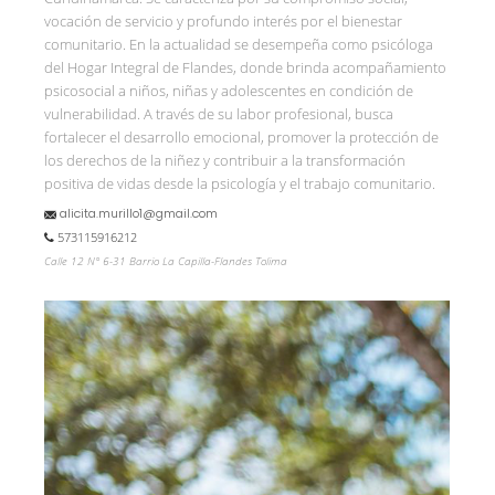
vocación de servicio y profundo interés por el bienestar
comunitario. En la actualidad se desempeña como psicóloga
del Hogar Integral de Flandes, donde brinda acompañamiento
psicosocial a niños, niñas y adolescentes en condición de
vulnerabilidad. A través de su labor profesional, busca
fortalecer el desarrollo emocional, promover la protección de
los derechos de la niñez y contribuir a la transformación
positiva de vidas desde la psicología y el trabajo comunitario.
alicita.murillo1@gmail.com
573115916212
Calle 12 N° 6-31 Barrio La Capilla-Flandes Tolima