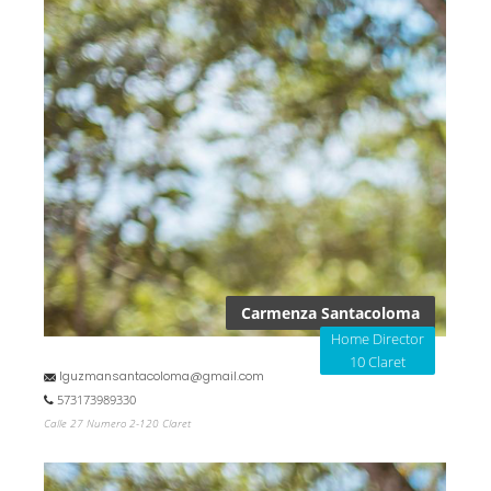
Carmenza Santacoloma
Home Director
10 Claret
lguzmansantacoloma@gmail.com
573173989330
Calle 27 Numero 2-120 Claret