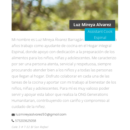
Luz Mireya Alvarez
Assistant Cook
Espinal
Mi nombre es Luz Mireya Álvarez Barragán. Desde hace cuatro
años trabajo como ayudante de cocina en el Hogar integral
Espinal, donde apoyo con dedicación a la preparación de los
alimentos para los niños, niñas y adolescentes. Me caracterizo
por ser una persona atenta, servicial y respetuosa, siempre
procurando atender bien a los niños y a todas las personas
que llegan al hogar. Disfruto colaborar en cada una de las
tareas de la cocina y aportar con mi trabajo al bienestar de los
niños, niñas y adolescentes. Para mí es muy valioso poder
servir y apoyar esta labor que realiza la ONG Generations
Humanitarian, contribuyendo con cariño y compromiso al
cuidado de la niñez.
luzmireyaalvarez50@gmail.com
573203625058
Calle 3 # 7-32 B/ San Rafael