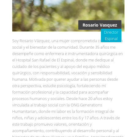
Rosario Vasquez
Director
Espinal
Soy Rosario Vázquez, una mujer comprometida con el servicio
social y el bienestar de la comunidad. Durante 35 años me
desempeñe como enfermera e instrumentadora quirúrgica en
el Hospital San Rafael de El Espinal, donde me dedique al
cuidado de los pacientes y al apoyo del equipo médico
quirúrgico, con responsabilidad, vocación y sensibilidad
humana. Motivada por querer ayudar a las personas desde
otra perspectiva, estudie psicología, fortaleciendo mi
formación profesional y la capacidad para acompañar
procesos humanos y sociales. Desde hace 20 años estoy
vinculada al trabajo social con la ONG Generations
Humanitarian, donde mi labor es la formación integral de
niños, niñas y adolescentes entre los 6 y 17 años. A través de
este trabajo promuevo valores, orientación y
acompañamiento, contribuyendo al desarrollo personal y al