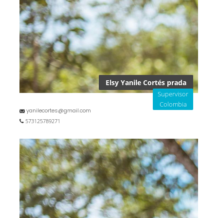
Elsy Yanile Cortés prada
Supervisor
Colombia
yanilecortes@gmail.com
573125789271