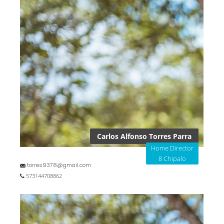
Carlos Alfonso Torres Parra
Home Director
8 Chipalo
torres9378@gmail.com
573144708862