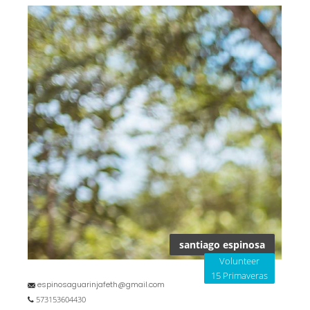
santiago espinosa
Volunteer
15 Primaveras
espinosaguarinjafeth@gmail.com
573153604430