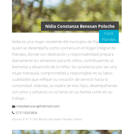
Nidia Constanza Benssan Poloche
Cook
Flandes
Nidia es una mujer residente del municipio de Flandes, Tolima,
quien se desempeña como cocinera en el Hogar Integral de
Flandes, donde con dedicación y responsabilidad prepara
diariamente los alimentos para 65 niños, contribuyendo al
bienestar y desarrollo de la niñez. Se caracteriza por ser una
mujer tranquila, comprometida y responsable en su labor,
cualidades que reflejan su vocación de servicio hacia la
comunidad. Además, es madre de tres hijos, desempeñando
con amor y esfuerzo su rol tanto en su familia como en su
trabajo.
nidiabensan@hotmail.com
573118263804
carrera 9 N° 5-160 Barrio Libertador Flandes Tolima