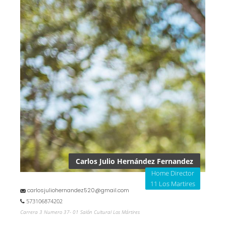
Carlos Julio Hernández Fernandez
Home Director
11 Los Martires
carlosjuliohernandez520@gmail.com
573106874202
Carrera 3 Numero 37- 01 Salón Cultural Los Mártires