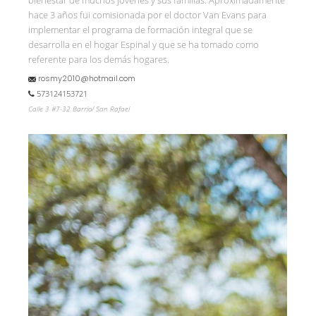
bienestar de muchos jóvenes y sus familias. Aproximadamente
hace 3 años fui comisionada por el doctor Van Evans para
implementar el programa de formación integral que se
desarrolla en el hogar Espinal y que se ha tomado como
referente para los demás hogares.
rosmy2010@hotmail.com
573124153721
Calle 3 #7-32 Barrio/ San Rafael