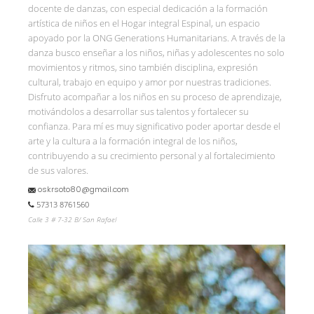
docente de danzas, con especial dedicación a la formación
artística de niños en el Hogar integral Espinal, un espacio
apoyado por la ONG Generations Humanitarians. A través de la
danza busco enseñar a los niños, niñas y adolescentes no solo
movimientos y ritmos, sino también disciplina, expresión
cultural, trabajo en equipo y amor por nuestras tradiciones.
Disfruto acompañar a los niños en su proceso de aprendizaje,
motivándolos a desarrollar sus talentos y fortalecer su
confianza. Para mí es muy significativo poder aportar desde el
arte y la cultura a la formación integral de los niños,
contribuyendo a su crecimiento personal y al fortalecimiento
de sus valores.
oskrsoto80@gmail.com
57313 8761560
Calle 3 # 7-32 B/ San Rafael