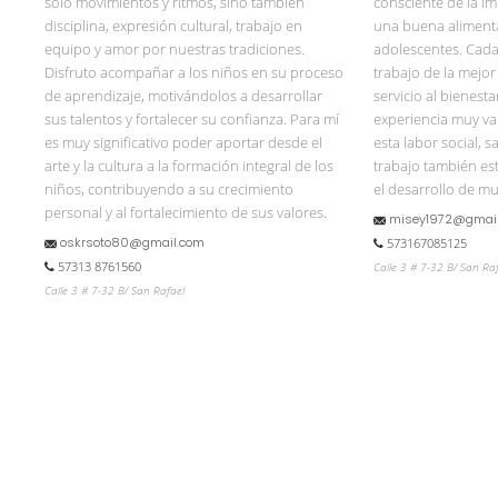
solo movimientos y ritmos, sino también
consciente de la i
disciplina, expresión cultural, trabajo en
una buena alimenta
equipo y amor por nuestras tradiciones.
adolescentes. Cada
Disfruto acompañar a los niños en su proceso
trabajo de la mejo
de aprendizaje, motivándolos a desarrollar
servicio al bienesta
sus talentos y fortalecer su confianza. Para mí
experiencia muy va
es muy significativo poder aportar desde el
esta labor social, 
arte y la cultura a la formación integral de los
trabajo también es
niños, contribuyendo a su crecimiento
el desarrollo de m
personal y al fortalecimiento de sus valores.
misey1972@gmai
oskrsoto80@gmail.com
573167085125
57313 8761560
Calle 3 # 7-32 B/ San Ra
Calle 3 # 7-32 B/ San Rafael