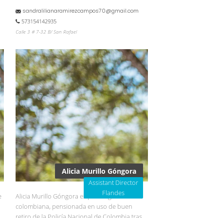
sandralilianaramirezcampos70@gmail.com
573154142935
Calle 3 # 7-32 B/ San Rafael
Alicia Murillo Góngora
Assistant Director
Flandes
e
Alicia Murillo Góngora es psicóloga
colombiana, pensionada en uso de buen
retiro de la Policía Nacional de Colombia tras