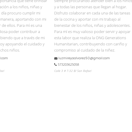
mportancia que tiene brindar
siempre procurando atender bien a los niño
ción a los niños, niñas y
y a todas las personas que llegan al hogar.
 día procuro cumplir mi
Disfruto colaborar en cada una de las tareas
r manera, aportando con mi
de la cocina y aportar con mi trabajo al
r de ellos. Para mí es una
bienestar de los niños, niñas y adolescentes.
liosa poder contribuir a
Para mí es muy valioso poder servir y apoyar
sabiendo que a través de mi
esta labor que realiza la ONG Generations
toy apoyando el cuidado y
Humanitarian, contribuyendo con cariño y
uchos niños.
compromiso al cuidado de la niñez.
l.com
luzmireyaalvarez50@gmail.com
573203625058
fael
Calle 3 # 7-32 B/ San Rafael