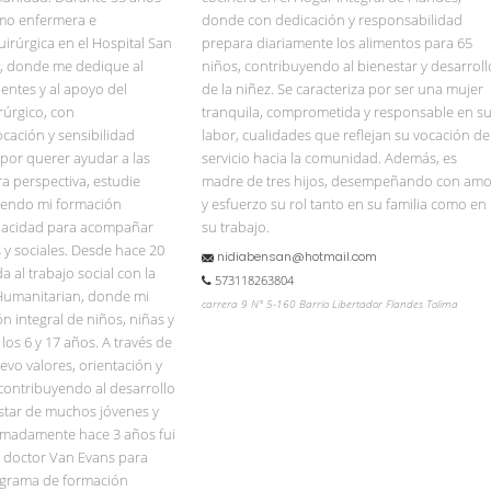
o enfermera e
donde con dedicación y responsabilidad
irúrgica en el Hospital San
prepara diariamente los alimentos para 65
al, donde me dedique al
niños, contribuyendo al bienestar y desarroll
entes y al apoyo del
de la niñez. Se caracteriza por ser una mujer
úrgico, con
tranquila, comprometida y responsable en s
cación y sensibilidad
labor, cualidades que reflejan su vocación de
por querer ayudar a las
servicio hacia la comunidad. Además, es
a perspectiva, estudie
madre de tres hijos, desempeñando con amo
ciendo mi formación
y esfuerzo su rol tanto en su familia como en
apacidad para acompañar
su trabajo.
y sociales. Desde hace 20
nidiabensan@hotmail.com
a al trabajo social con la
573118263804
umanitarian, donde mi
carrera 9 N° 5-160 Barrio Libertador Flandes Tolima
ón integral de niños, niñas y
los 6 y 17 años. A través de
evo valores, orientación y
ontribuyendo al desarrollo
estar de muchos jóvenes y
ximadamente hace 3 años fui
 doctor Van Evans para
ograma de formación