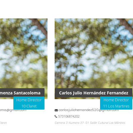
menza Santacoloma
Carlos Julio Hernández Fernandez
Home Director
Home Director
10 Claret
11 Los Martires
loma@gmail.com
carlosjuliohernandez520@gmail.com
573106874202
laret
Carrera 3 Numero 37- 01 Salón Cultural Los Mártires