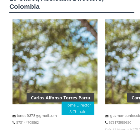
Colombia
Carlos Alfonso Torres Parra
Car
Home Director
8 Chipalo
torres9378@gmail.com
lguzmansantaco
573144708862
573173989330
Calle 27 Numero 2-120 C