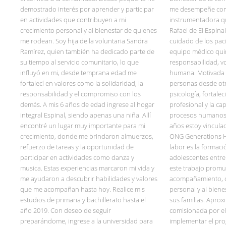
demostrado interés por aprender y participar
me desempeñe com
en actividades que contribuyen a mi
instrumentadora qu
crecimiento personal y al bienestar de quienes
Rafael de El Espin
me rodean. Soy hija de la voluntaria Sandra
cuidado de los paci
Ramírez, quien también ha dedicado parte de
equipo médico quir
su tiempo al servicio comunitario, lo que
responsabilidad, vo
influyó en mi, desde temprana edad me
humana. Motivada 
fortalecí en valores como la solidaridad, la
personas desde otr
responsabilidad y el compromiso con los
psicología, fortale
demás. A mis 6 años de edad ingrese al hogar
profesional y la c
integral Espinal, siendo apenas una niña. Allí
procesos humanos 
encontré un lugar muy importante para mi
años estoy vinculad
crecimiento, donde me brindaron almuerzos,
ONG Generations H
refuerzo de tareas y la oportunidad de
labor es la formaci
participar en actividades como danza y
adolescentes entre 
musica. Estas experiencias marcaron mi vida y
este trabajo promu
me ayudaron a descubrir habilidades y valores
acompañamiento, c
que me acompañan hasta hoy. Realice mis
personal y al bien
estudios de primaria y bachillerato hasta el
sus familias. Apro
año 2019. Con deseo de seguir
comisionada por el
preparándome, ingrese a la universidad para
implementar el pr