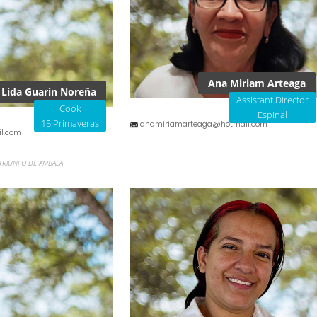
Ana Miriam Arteaga
Lida Guarin Noreña
Assistant Director
Cook
Espinal
15 Primaveras
anamiriamarteaga@hotmail.com
l.com
 TRIUNFO DE AMBALA