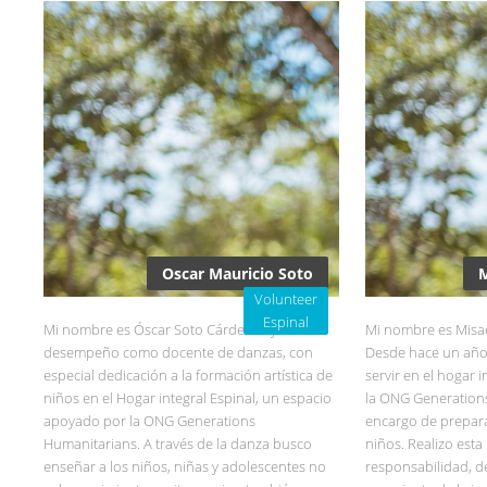
Oscar Mauricio Soto
M
Volunteer
Espinal
Mi nombre es Óscar Soto Cárdenas y me
Mi nombre es Misa
desempeño como docente de danzas, con
Desde hace un año
especial dedicación a la formación artística de
servir en el hogar 
niños en el Hogar integral Espinal, un espacio
la ONG Generation
apoyado por la ONG Generations
encargo de prepara
Humanitarians. A través de la danza busco
niños. Realizo est
enseñar a los niños, niñas y adolescentes no
responsabilidad, de