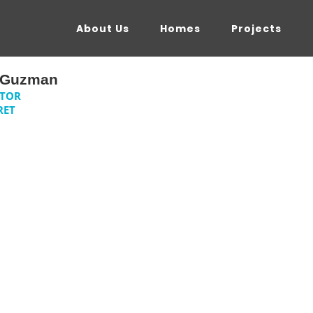
About Us
Homes
Projects
a Guzman
CTOR
RET