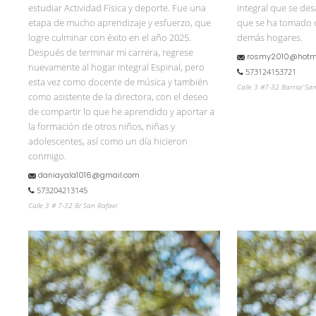
estudiar Actividad Física y deporte. Fue una
integral que se des
etapa de mucho aprendizaje y esfuerzo, que
que se ha tomado 
logre culminar con éxito en el año 2025.
demás hogares.
Después de terminar mi carrera, regrese
rosmy2010@hotm
nuevamente al hogar integral Espinal, pero
573124153721
esta vez como docente de música y también
Calle 3 #7-32 Barrio/ Sa
como asistente de la directora, con el deseo
de compartir lo que he aprendido y aportar a
la formación de otros niños, niñas y
adolescentes, así como un día hicieron
conmigo.
daniayala1016@gmail.com
573204213145
Calle 3 # 7-32 B/ San Rafael