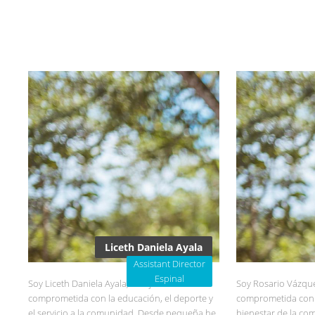
Liceth Daniela Ayala
Assistant Director
Espinal
Soy Liceth Daniela Ayala, una joven
Soy Rosario Vázqu
comprometida con la educación, el deporte y
comprometida con el
el servicio a la comunidad. Desde pequeña he
bienestar de la co