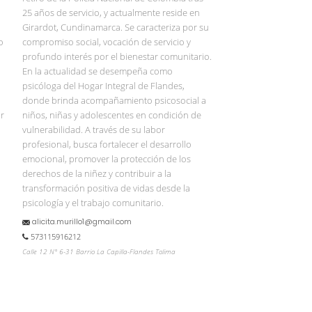
25 años de servicio, y actualmente reside en
Girardot, Cundinamarca. Se caracteriza por su
o
compromiso social, vocación de servicio y
profundo interés por el bienestar comunitario.
u
En la actualidad se desempeña como
psicóloga del Hogar Integral de Flandes,
donde brinda acompañamiento psicosocial a
r
niños, niñas y adolescentes en condición de
vulnerabilidad. A través de su labor
profesional, busca fortalecer el desarrollo
emocional, promover la protección de los
derechos de la niñez y contribuir a la
transformación positiva de vidas desde la
psicología y el trabajo comunitario.
alicita.murillo1@gmail.com
573115916212
Calle 12 N° 6-31 Barrio La Capilla-Flandes Tolima