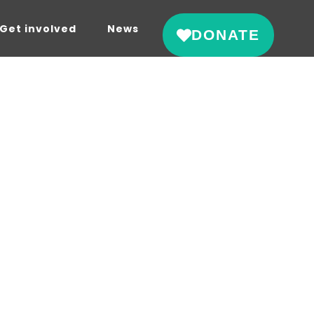
Get involved
News
DONATE