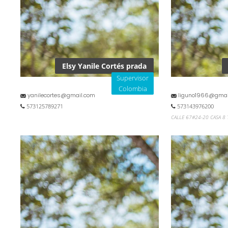
Elsy Yanile Cortés prada
Supervisor
Colombia
yanilecortes@gmail.com
liguno1966@gmai
573125789271
573143976200
CALLE 67#24-20 CASA 8