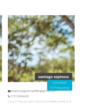
santiago espinosa
Volunteer
15 Primaveras
espinosaguarinjafeth@gmail.com
573153604430
CALLE 67 #24-20 CASA 8 TRIUNFO DE AMBALA PARTE ALTA