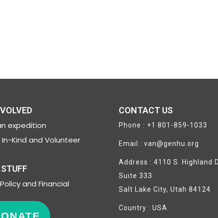
NVOLVED
CONTACT US
n expedition
Phone : +1 801-859-1033
In-Kind and Volunteer
Email : van@genhu.org
Address : 4110 S. Highland D
 STUFF
Suite 333
Policy and Financial
Salt Lake City, Utah 84124
Country : USA
DONATE