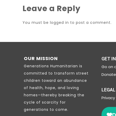
Leave a Reply
You must be
logged in
to post a comment.
OUR MISSION
GET I
Generations Humanitarian is
Go on a
committed to transform street
Donate 
children toward an abundance
of health, hope, and loving
LEGAL
homes—thereby breaking the
Privacy
cycle of scarcity for
generations to come.