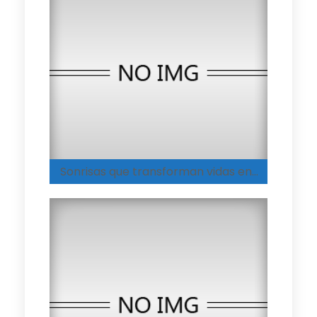
Sonrisas que transforman vidas en el Hogar Integral de Medellín