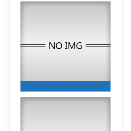
Sonrisas que transforman vidas en el Hogar Integral de Medellín